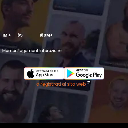
1M +
85
180M+
Membri
Pagamenti
Interazione
o registrati al sito web