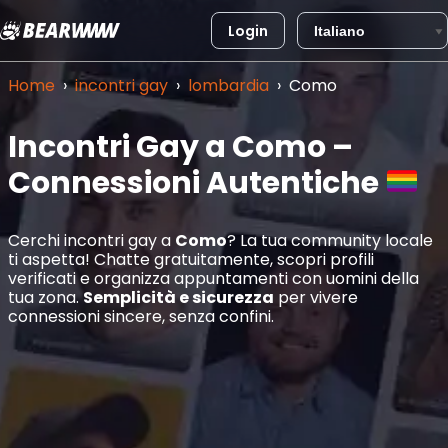
Login
Vai
al
Home
›
incontri gay
›
lombardia
›
Como
contenuto
Incontri Gay a Como –
Connessioni Autentiche
Cerchi incontri gay a
Como
? La tua community locale
ti aspetta! Chatte gratuitamente, scopri profili
verificati e organizza appuntamenti con uomini della
tua zona.
Semplicità e sicurezza
per vivere
connessioni sincere, senza confini.