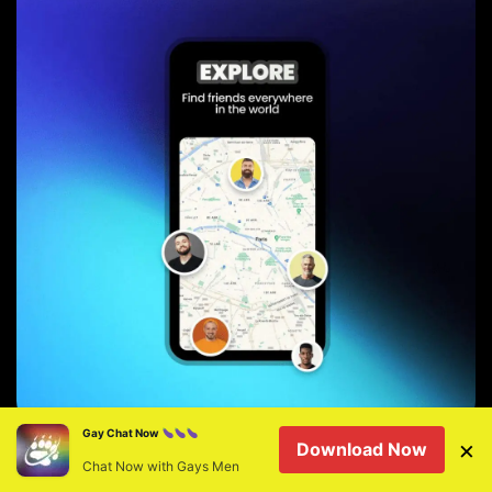
Gay Chat Now
×
Download Now
Consigli per avere
Chat Now with Gays Men