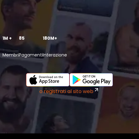
1M +
85
180M+
Membri
Pagamenti
Interazione
o registrati al sito web