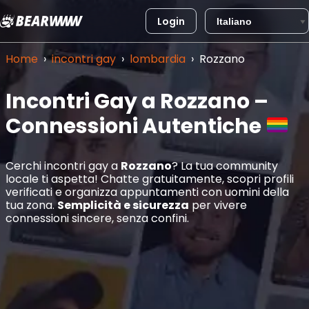
Login
Vai
al
Home
›
incontri gay
›
lombardia
›
Rozzano
contenuto
Incontri Gay a Rozzano –
Connessioni Autentiche
Cerchi incontri gay a
Rozzano
? La tua community
locale ti aspetta! Chatte gratuitamente, scopri profili
verificati e organizza appuntamenti con uomini della
tua zona.
Semplicità e sicurezza
per vivere
connessioni sincere, senza confini.