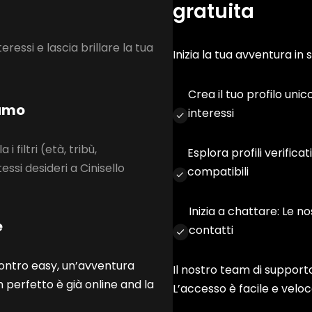
gratuita
teressi e lascia brillare la tua
Inizia la tua avventura in 
Crea il tuo profilo unic
samo
interessi
 i filtri (età, tribù,
Esplora profili verificat
tessi desideri a Cinisello
compatibili
Inizia a chattare: Le no
e
contatti
contro easy, un’avventura
Il nostro team di supporto
 perfetto è già online and la
L’accesso è facile e veloc