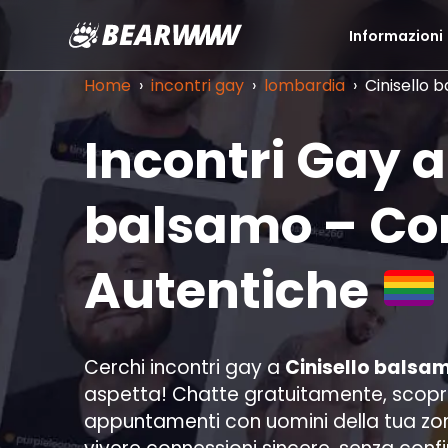
Informazioni
Vai
al
Home
›
incontri gay
›
lombardia
›
Cinisello 
contenuto
Incontri Gay a
balsamo – Co
Autentiche
Cerchi incontri gay a
Cinisello balsa
aspetta! Chatte gratuitamente, scopri p
appuntamenti con uomini della tua zo