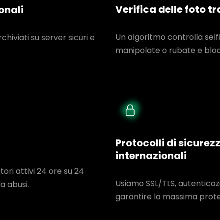
Verifica delle foto t
onali
Un algoritmo controlla sel
rchiviati su server sicuri e
manipolate o rubate e blocc
Protocolli di sicure
internazionali
ori attivi 24 ore su 24
Usiamo SSL/TLS, autenticazi
a abusi.
garantire la massima protez