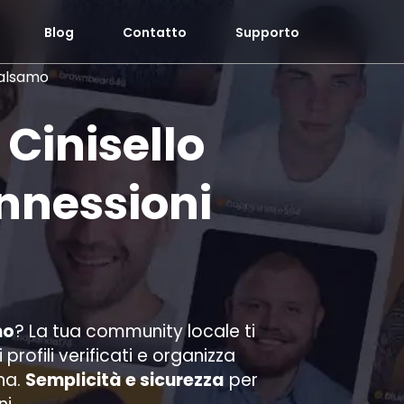
Blog
Contatto
Supporto
balsamo
 Cinisello
nnessioni
mo
? La tua community locale ti
rofili verificati e organizza
na.
Semplicità e sicurezza
per