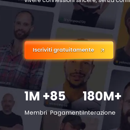
vivere connessioni sincere, senza confin
Iscriviti gratuitamente
1M +
85
180M+
Membri
Pagamenti
Interazione