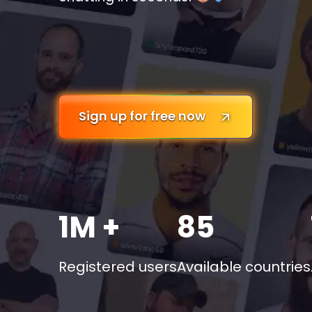
Sign up for free now
1M +
85
Registered users
Available countries