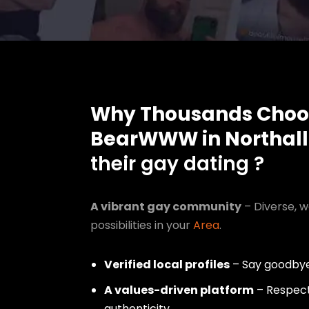
Why Thousands Choo
BearWWW in Northall
their gay dating ?
A vibrant gay community
– Diverse, w
possibilities in your
Area
.
Verified local profiles
– Say goodbye
A values-driven platform
– Respect,
authenticity