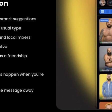
ton
 smart suggestions
usual type
nd local mixers
live
as a friendship
ns happen when you’re
ne message away