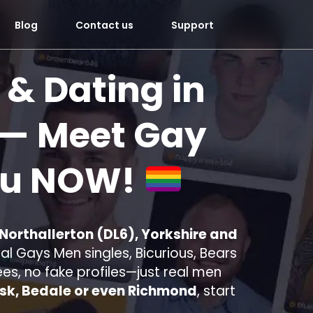
Blog
Contact us
Support
 & Dating in
— Meet Gay
ou
NOW!
 Northallerton (DL6), Yorkshire and
l Gays Men singles, Bicurious, Bears
ees, no fake profiles—just real men
rsk, Bedale or even Richmond
, start