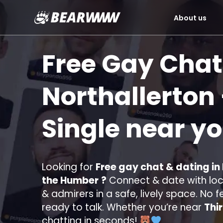
About us
Skip
to
Free Gay Chat
content
Northallerton
Single near y
Looking for
Free gay chat & dating in
the Humber
?
Connect & date with loca
& admirers in a safe, lively space. No f
ready to talk. Whether you’re near
Thi
chatting in seconds!